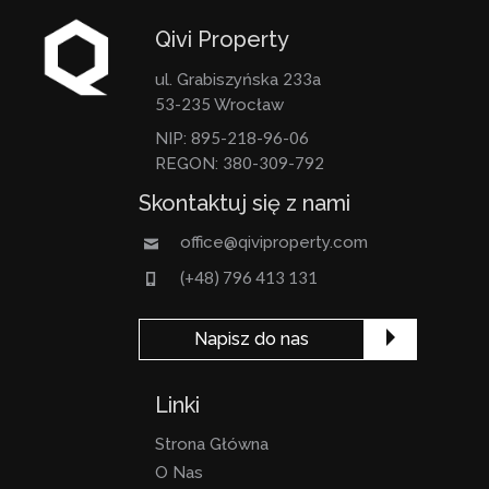
Qivi Property
233
ul. Grabiszyńska
a
53-235
Wrocław
895-218-96-06
NIP:
380-309-792
REGON:
Skontaktuj się z nami
office@qiviproperty.com
(+48) 796 413 131
Napisz do nas
Linki
Strona Główna
O Nas