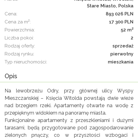
Stare Miasto, Polska
cena:
893 026 PLN
2
cena za m
:
17 300 PLN
2
powierzchnia:
52 m
liczba pokoi:
2
rodzaj oferty:
sprzedaż
rodzaj rynku:
pierwotny
typ nieruchomości:
mieszkania
Opis
Na lewobrzeżu Odry, przy głównej ulicy Wyspy
Mieszczańskiej – Księcia Witolda powstają dwie wieże
nad brzegiem rzeki. Apartamenty otwarte na wodę z
przepięknym widokiem na panoramę miasta.
Funkcjonalne apartamenty z przeszkleniami i dużymi
tarasami, będą przygotowane pod zagospodarowanie
zielonych pnączy, co w przyszłości wzbogaci i