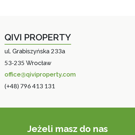
QIVI PROPERTY
233
ul. Grabiszyńska
a
53-235
Wrocław
office@qiviproperty.com
(+48) 796 413 131
Jeżeli masz do nas